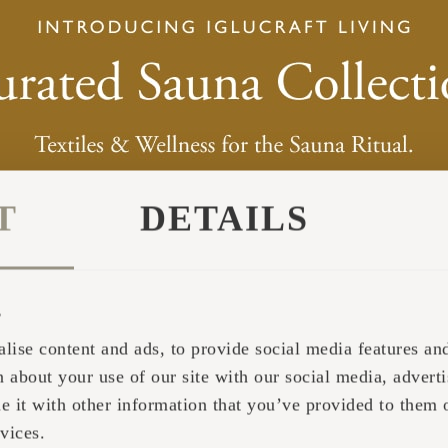
1.2027 viib Iglufactory OÜ ellu tootearenduse pro
mille eesmärgiks on siseneda USA kõrge kasvupote
T
DETAILS
eks püsielamiseks sobiva Suure Iglumaja ning viies
ulatiivsete nõuetega. Projekti tulemusel töötatakse
kasutamiseks mõeldud väikemaja, mis vastab USA 
s
Liit 163 319,80 € suuruse kaasrahastusega.
lise content and ads, to provide social media features and 
 about your use of our site with our social media, adverti
it with other information that you’ve provided to them o
vices.