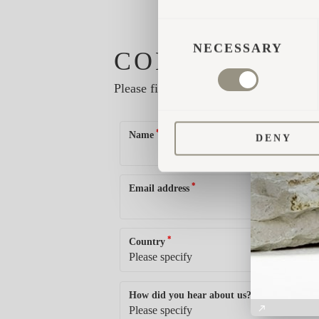
CONSENT
SELECTION
NECESSARY
CONTACT FO
Please fill in your data and we will cont
*
Name
DENY
*
Email address
*
Country
*
How did you hear about us?