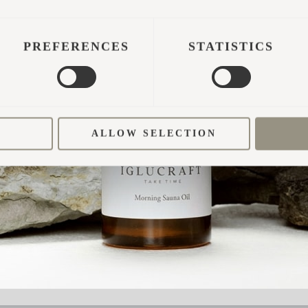
PREFERENCES
STATISTICS
RM
act you with further help or details.
ALLOW SELECTION
*
Phone number