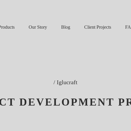
Our Story
Blog
F
Products
Client Projects
/
Iglucraft
CT DEVELOPMENT P