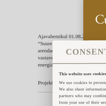
Ajavahemikul 01.08.2025 - 31.0
“Suure Iglumaja Tootearendus“ 
CONSEN
arendades välja uue, aastarings
vastavusse USA tehniliste ja reg
energiatõhus ja aastaringseks 
This website uses cookie
Projekti on rahastanud Euroopa 
We use cookies to persona
We also share information
partners who may combine 
from your use of their ser