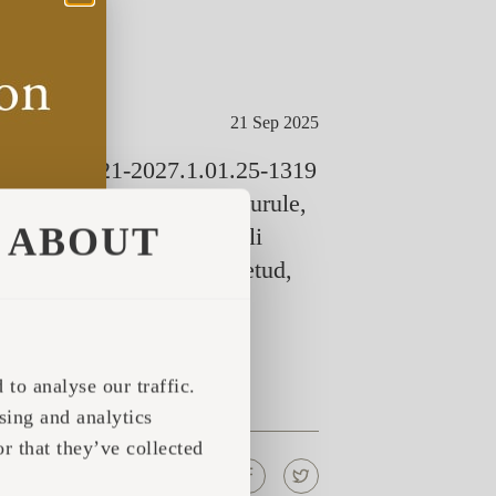
21 Sep 2025
jekti nr 2021-2027.1.01.25-1319
ntsiaaliga väikemajade turule,
ABOUT
 olemasoleva tooteportfelli
 välja uus käsitööna toodetud,
elamuehitusnormidele.
to analyse our traffic.
sing and analytics
r that they’ve collected
Share