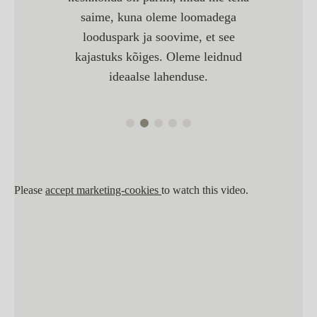
disainerite töö
Ma usun, et
saime, kuna oleme loomadega
s, suuremate
looduspark ja soovime, et see
mis tagab
kajastuks kõiges. Oleme leidnud
ma elegantsi
ideaalse lahenduse.
umi.
Please
accept marketing-cookies
to watch this video.