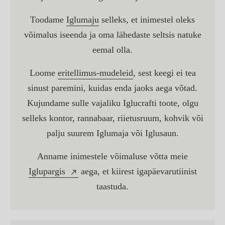
Toodame
Iglumaju
selleks, et inimestel oleks
võimalus iseenda ja oma lähedaste seltsis natuke
eemal olla.
Loome
eritellimus-mudeleid
, sest keegi ei tea
sinust paremini, kuidas enda jaoks aega võtad.
Kujundame sulle vajaliku Iglucrafti toote, olgu
selleks kontor, rannabaar, riietusruum, kohvik või
palju suurem Iglumaja või Iglusaun.
Anname inimestele võimaluse võtta meie
Iglupargis
aega, et kiirest igapäevarutiinist
taastuda.