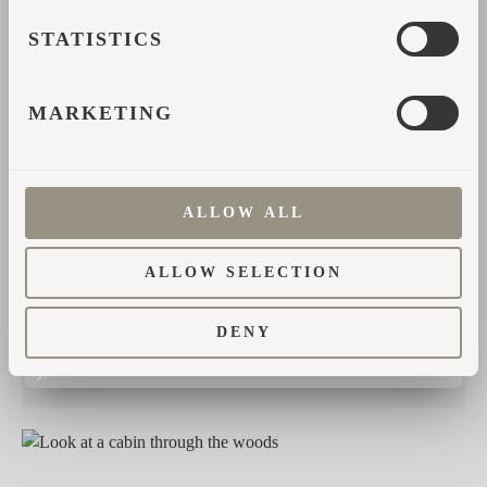
STATISTICS
See on ka põhjus, miks Iglumaja on ümar,
MARKETING
peegeldades looduse tõelist harmooniat – aitamaks
sul veeta aega loomulikumalt kui argipäev seda
täiuslikult lineaarses linnapildis võimaldab.
ALLOW ALL
Meie tooted muudavad keskkonda, aidates sul
igapäevarutiinist välja tulla ja enda jaoks aega
ALLOW SELECTION
võtta.
DENY
Ükski jõgi ei kulge sirgelt.