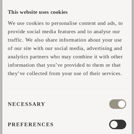
see igavesti muutub, areneb ja kohaneb. Maailmas,
This website uses cookies
mis muutub järjest reguleeritumaks ja
We use cookies to personalise content and ads, to
struktureeritumaks, tõhusamaks ja praktilisemaks,
provide social media features and to analyse our
vajad sa kohta, kus asjade loomuliku käiguga taas
traffic. We also share information about your use
ühendust saada.
of our site with our social media, advertising and
analytics partners who may combine it with other
information that you’ve provided to them or that
they’ve collected from your use of their services.
CONSENT
NECESSARY
SELECTION
PREFERENCES