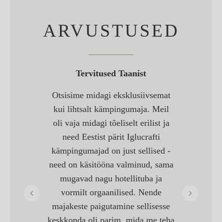
ARVUSTUSED
töösaun
Tervitused Taanist
Iglucraf
aal
S
Otsisime midagi eksklusiivsemat
 Iglucraftiga
See on ajalu
kui lihtsalt kämpingumaja. Meil
 pakkuda oma
plastik, me
oli vaja midagi tõeliselt erilist ja
 täiuslikke
tööstuslike m
need Eestist pärit Iglucrafti
 ümbritsetud
elus. Me 
kämpingumajad on just sellised -
 looduse
esimese öö
need on käsitööna valminud, sama
s ta pakkuda
nii, et vaata
mugavad nagu hotellituba ja
 rohkem ruumi
ja mõtles
vormilt orgaanilised. Nende
 otse saunast
külalised tu
majakeste paigutamine sellisesse
liendi sellise
siis oleme m
keskkonda oli parim, mida me teha