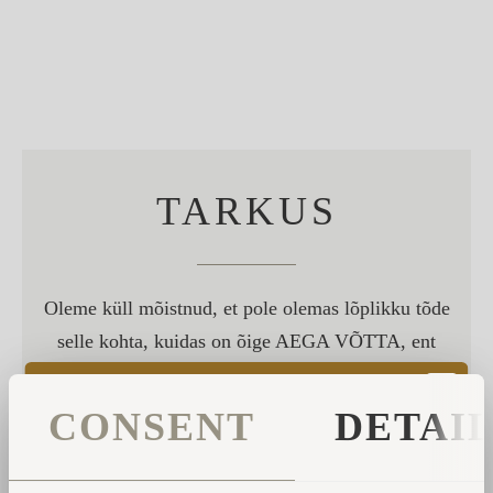
TARKUS
Oleme küll mõistnud, et pole olemas lõplikku tõde
selle kohta, kuidas on õige AEGA VÕTTA, ent
otsime seda siiski edasi selleks, et meie elu ja
tooteid jätkuvalt täiustada.
CONSENT
DETAI
Siiani oleme kindlad ühes – me kõik peaksime
rohkem käima looduse radadel; vaatama, kuidas