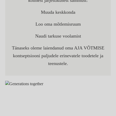
kolmest järjestikusest sammust:
Muuda keskkonda
Loo oma mõtlemisruum
Naudi tarkuse voolamist
Tänaseks oleme laiendanud oma AJA VÕTMISE
kontseptsiooni paljudele erinevatele toodetele ja
teenustele.