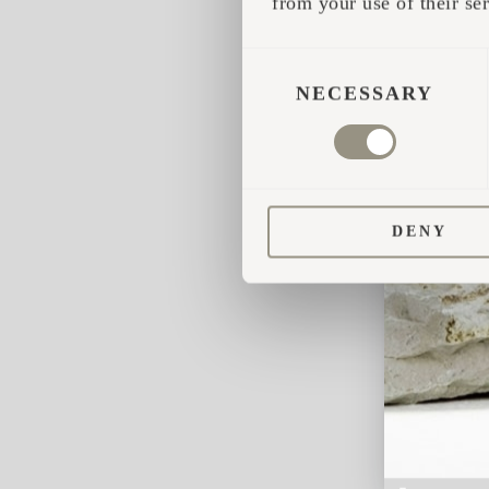
from your use of their ser
CONSENT
SELECTION
NECESSARY
DENY