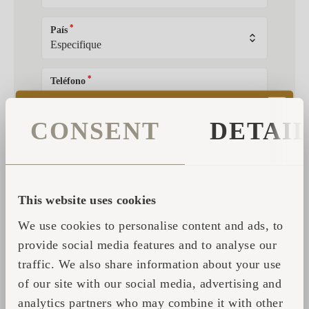
*
País
*
Teléfono
CONSENT
DETAI
*
¿Cómo nos ha conocido?
*
Describa su consulta
This website uses cookies
We use cookies to personalise content and ads, to
provide social media features and to analyse our
traffic. We also share information about your use
of our site with our social media, advertising and
ENVIAR MENSAJE
analytics partners who may combine it with other