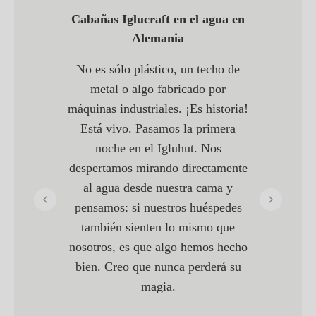
n el agua en
Cabañas Four Seasons en
Tasas de oc
a
Noruega
 un techo de
La cabaña y la sauna de Iglucraft
Debo decir
icado por
han sido una valiosa adición a
afortunado
 ¡Es historia!
nuestro negocio desde el primer
con las caba
 la primera
día. Aunque la situación a lo largo
después de 
hut. Nos
del año ha sido difícil para
Reino Unido.
directamente
muchos, ha sido buena para
mayor par
tra cama y
nosotros, debido al aumento de los
obtener las 
os huéspedes
viajes nacionales que han
responsabl
 mismo que
mantenido nuestra cabaña siempre
reseñas de 
o hemos hecho
ocupada.
muy orgull
a perderá su
construi