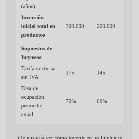
(años)
Inversión
inicial total en
300.000
200.000
productos
Supuestos de
Ingresos
Tarifa nocturna
175
145
sin IVA
Tasa de
ocupación
70%
60%
promedio
anual
¿Te gustaría ver cómo invertir en un Igluhut te