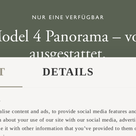
VERTRIEB
Kristel Merilaine
+372 5556 8439
ET / EN / DE
T
DETAILS
Kontaktieren Sie mich
s
lise content and ads, to provide social media features and 
 about your use of our site with our social media, adverti
it with other information that you’ve provided to them o