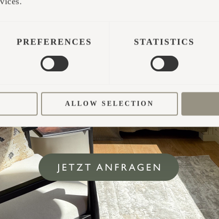
vices.
PREFERENCES
STATISTICS
ALLOW SELECTION
VERTRIEB
Hele Maltis (Mutterschaftsurlaub)
ET / EN