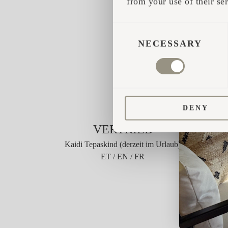
from your use of their ser
CONSENT
SELECTION
NECESSARY
DENY
VERTRIEB
Kaidi Tepaskind (derzeit im Urlaub)
ET / EN / FR