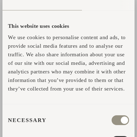
This website uses cookies
FORMULARIO DE
We use cookies to personalise content and ads, to
CONTACTO
provide social media features and to analyse our
traffic. We also share information about your use
Complete sus datos y nos pondremos en contacto con
of our site with our social media, advertising and
usted para ofrecerle más ayuda o información.
analytics partners who may combine it with other
information that you’ve provided to them or that
*
Nombre
they’ve collected from your use of their services.
*
Dirección de correo electrónico
CONSENT
NECESSARY
SELECTION
*
País