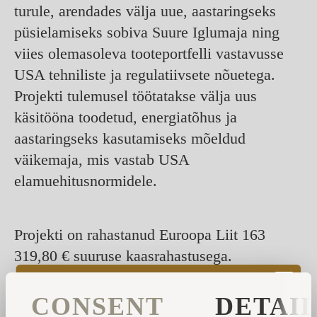
turule, arendades välja uue, aastaringseks
püsielamiseks sobiva Suure Iglumaja ning
viies olemasoleva tooteportfelli vastavusse
USA tehniliste ja regulatiivsete nõuetega.
Projekti tulemusel töötatakse välja uus
käsitööna toodetud, energiatõhus ja
aastaringseks kasutamiseks mõeldud
väikemaja, mis vastab USA
elamuehitusnormidele.
Projekti on rahastanud Euroopa Liit 163
319,80 € suuruse kaasrahastusega.
CONSENT
DETAI
Compartir